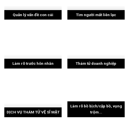
Quản lý vấn đề con cái
Tìm người mất liên lạc
Làm rõ trước hôn nhân
Thám tử doanh nghiệp
Làm rõ bồ bịch/cặp bồ, vụng
DỊCH VỤ THÁM TỬ VỆ SĨ MẬT
trộm...