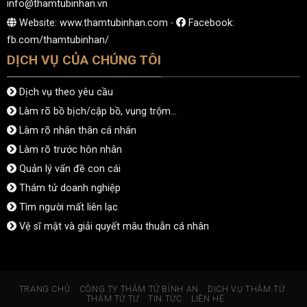
info@thamtubinhan.vn
Website: www.thamtubinhan.com
-
Facebook:
fb.com/thamtubinhan/
DỊCH VỤ CỦA CHÚNG TÔI
Dịch vụ theo yêu cầu
Làm rõ bồ bịch/cặp bồ, vụng trộm…
Làm rõ nhân thân cá nhân
Làm rõ trước hôn nhân
Quản lý vấn đề con cái
Thám tử doanh nghiệp
Tìm người mất liên lạc
Vệ sĩ mật và giải quyết mâu thuẫn cá nhân
TRANG CHỦ
CÔNG TY THÁM TỬ BÌNH AN
DỊCH VỤ THÁM TỬ
THÁM TỬ TƯ
TIN TỨC
LIÊN HỆ